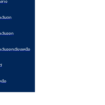
กลาง
ะวันตก
ะวันออก
ะวันออกเฉียงเหนือ
ต้
หนือ