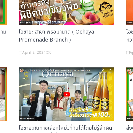
วาม
โอชายะ สาขา พรอมานาด ( Ochaya
โอช
Promenade Branch )
หวา
April 2, 2024
A
0
โอชายะกับทางเลือกใหม่..ที่กินได้โดยไม่รู้สึกผิด
ส่ง