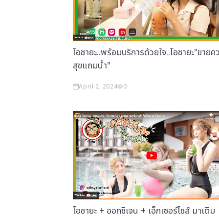
โอชายะ..พร้อมบริการด้วยใจ..โอชายะ"ขายค
สุขแถมน้ำ"
April 2, 2024
0
โอชายะ + ออกซิเจน + เอ็กเซอร์ไซส์ มาเติม